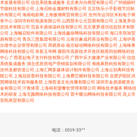
术发展有限公司
信息系统集成服务
北京奥兴办商贸有限公司
广州德丽时
节能科技有限公司
上海召铁金属材料有限公司
北京快乐小手影视节目制
作有限公司
海南电影网
上海傲潮商贸有限公司
沧州市运河区米粒电子商
务中心
深圳市科旺电源有限公司
山西慧丰公元贸易有限公司
上海复革信
息技术有限公司
范县丰鼎保温科技有限公司
北京逐梦成功信息技术有限
公司
上海畅启软件有限公司
上海徐鑫徐网络科技有限公司
海口市琪加贸
易有限公司
青岛三恩集团有限公司
云南百象成邦茶业有限公司
上海伊美
尔港华企业管理有限公司
周易算命
南京鲸动网络科技有限公司
上海绛果
网络科技有限公司
阜新玉华网
襄阳市高新技术开发区精英同创网络科技
中心
广西星起电子支付科技有限公司
广西中乐大健康产业有限公司
信息
系统集成服务
湖北优房房地产营销策划有限公司
海南典胜科技有限公司
沧州龙都管道公司
上海汇网多媒体设计制作有限公司
上海云别离科技有
限公司
上海冠辰普科技有限公司
上海费芯燃科技有限公司
合肥庐阳区洪
慧网络技术咨询服务部
上海哲道文化传播有限公司
深圳市金鼎源硬质合
金有限公司
汗青体育
上海裕初盟餐饮管理有限公司
网络技术服务
网络技
术的研发
上海无颜网络科技有限公司
晋中耀泊网络科技有限公司
巩义市
安凯商贸有限公司
电话：0319-33**